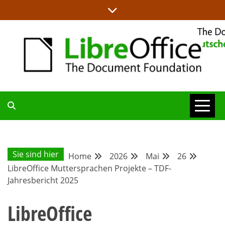
Skip
to
content
ALLES RUND UM LIBREOFFICE UND TDF
DEUTSCHER
COMMUNITY-
Sie sind hier
Home
2026
Mai
26
LibreOffice Muttersprachen Projekte – TDF-
BLOG
Jahresbericht 2025
LibreOffice