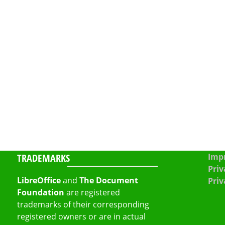
TRADEMARKS
Impr
Priv
LibreOffice
and
The Document
Priv
Foundation
are registered
trademarks of their corresponding
registered owners or are in actual