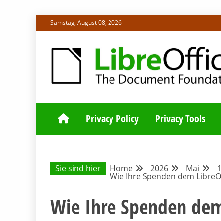
Skip
Samstag, August 08, 2026
to
content
ALLES RUND UM LIBREOFFICE UND TDF
DEUTSCHER C
Privacy Policy
Privacy Tools
Sie sind hier
Home
2026
Mai
Wie Ihre Spenden dem LibreO
Wie Ihre Spenden dem