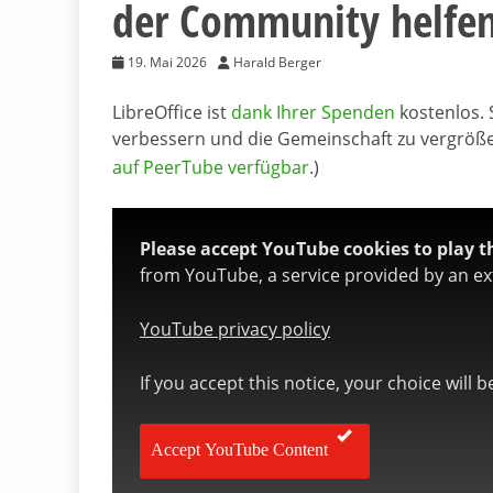
der Community helfe
19. Mai 2026
Harald Berger
LibreOffice ist
dank Ihrer Spenden
kostenlos. 
verbessern und die Gemeinschaft zu vergrößer
auf PeerTube verfügbar
.)
Please accept YouTube cookies to play th
from YouTube, a service provided by an ext
YouTube privacy policy
If you accept this notice, your choice will 
Accept YouTube Content