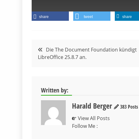
share
tweet
share
Beitragsnavigation
Die The Document Foundation kündigt
LibreOffice 25.8.7 an.
Written by:
Harald Berger
383 Posts
View All Posts
Follow Me :