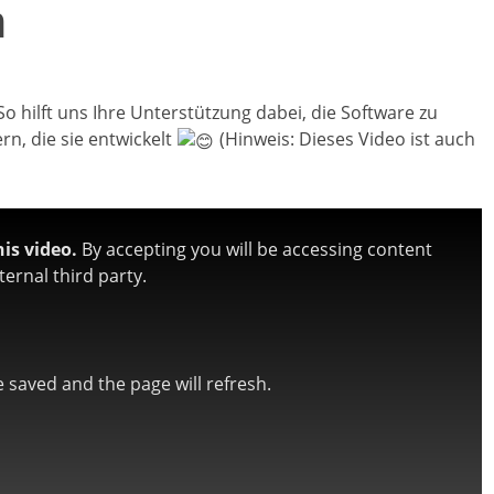
n
So hilft uns Ihre Unterstützung dabei, die Software zu
n, die sie entwickelt
(Hinweis: Dieses Video ist auch
is video.
By accepting you will be accessing content
ernal third party.
be saved and the page will refresh.