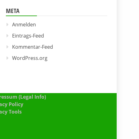
META
Anmelden
Eintrags-Feed
Kommentar-Feed
WordPress.org
essum (Legal Info)
acy Policy
acy Tools