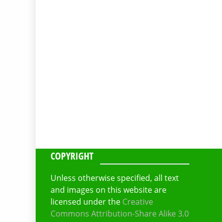
COPYRIGHT
Unless otherwise specified, all text
and images on this website are
licensed under the
Creative
Commons Attribution-Share Alike 3.0