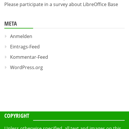
Please participate in a survey about LibreOffice Base
META
Anmelden
Eintrags-Feed
Kommentar-Feed
WordPress.org
COPYRIGHT
Unless otherwise specified, all text and images on this