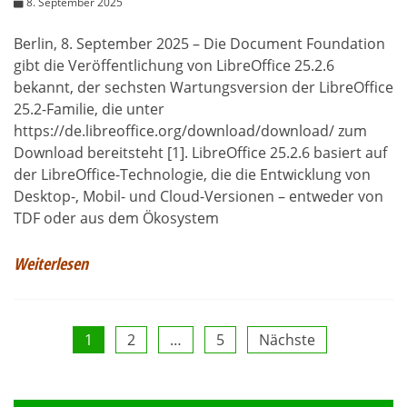
8. September 2025
Berlin, 8. September 2025 – Die Document Foundation
gibt die Veröffentlichung von LibreOffice 25.2.6
bekannt, der sechsten Wartungsversion der LibreOffice
25.2-Familie, die unter
https://de.libreoffice.org/download/download/ zum
Download bereitsteht [1]. LibreOffice 25.2.6 basiert auf
der LibreOffice-Technologie, die die Entwicklung von
Desktop-, Mobil- und Cloud-Versionen – entweder von
TDF oder aus dem Ökosystem
Weiterlesen
Seitennummerierung
1
2
…
5
Nächste
der