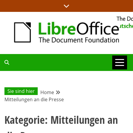
Skip
to
content
ALLES RUND UM LIBREOFFICE UND TDF
DEUTSCHER
COMMUNITY-
Sie sind hier
Home
Mitteilungen an die Presse
BLOG
Kategorie:
Mitteilungen an