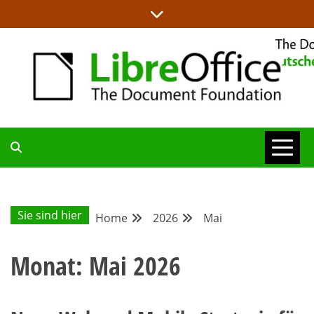
Skip
to
content
ALLES RUND UM LIBREOFFICE UND TDF
DEUTSCHER
COMMUNITY-
Sie sind hier
Home
2026
Mai
BLOG
Monat:
Mai 2026