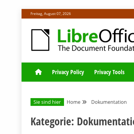
Skip
Freitag, August 07, 2026
to
content
ALLES RUND UM LIBREOFFICE UND TDF
DEUTSCHER C
Privacy Policy
Privacy Tools
Sie sind hier
Home
Dokumentation
Kategorie:
Dokumentati