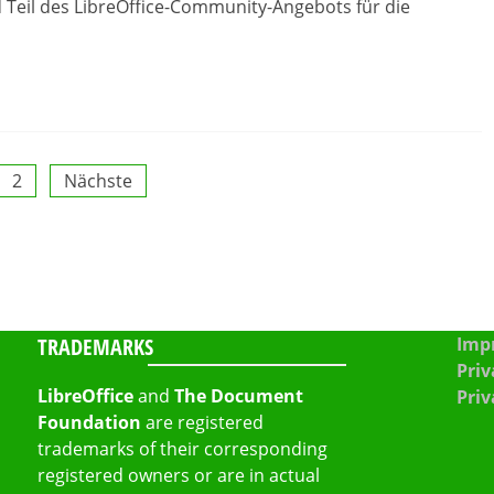
Teil des LibreOffice-Community-Angebots für die
2
Nächste
TRADEMARKS
Impr
Priv
LibreOffice
and
The Document
Priv
Foundation
are registered
trademarks of their corresponding
registered owners or are in actual