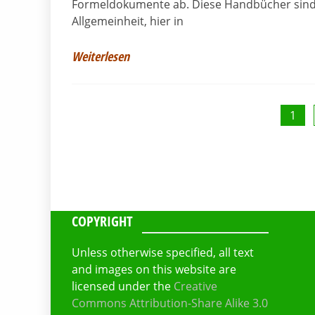
Formeldokumente ab. Diese Handbücher sind 
Allgemeinheit, hier in
Weiterlesen
Seitennummerierung
1
der
Beiträge
COPYRIGHT
Unless otherwise specified, all text
and images on this website are
licensed under the
Creative
Commons Attribution-Share Alike 3.0