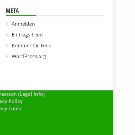
META
Anmelden
Eintrags-Feed
Kommentar-Feed
WordPress.org
essum (Legal Info)
acy Policy
acy Tools