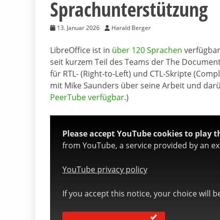
Sprachunterstützung
13. Januar 2026
Harald Berger
LibreOffice ist in
über 120 Sprachen
verfügbar 
seit kurzem Teil des Teams der The Document
für RTL- (Right-to-Left) und CTL-Skripte (Compl
mit Mike Saunders über seine Arbeit und darü
PeerTube verfügbar
.)
Please accept YouTube cookies to play th
from YouTube, a service provided by an ext
YouTube privacy policy
If you accept this notice, your choice will 