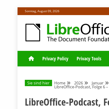
Skip
Sonntag, August 09, 2026
to
content
ALLES RUND UM LIBREOFFICE UND TDF
DEUTSCHER C
Privacy Policy
Privacy Tools
Sie sind hier
Home
2026
Januar
LibreOffice-Podcast, Folge 6 
LibreOffice-Podcast, F