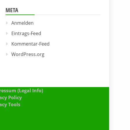
META
Anmelden
Eintrags-Feed
Kommentar-Feed
WordPress.org
essum (Legal Info)
acy Policy
acy Tools