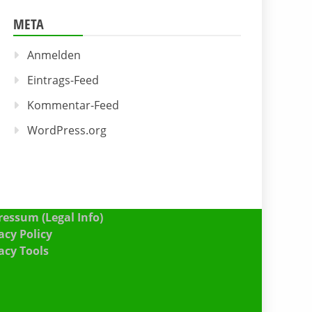
META
Anmelden
Eintrags-Feed
Kommentar-Feed
WordPress.org
essum (Legal Info)
acy Policy
acy Tools