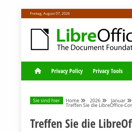
Skip
Freitag, August 07, 2026
to
content
ALLES RUND UM LIBREOFFICE UND TDF
DEUTSCHER C
Privacy Policy
Privacy Tools
Sie sind hier
Home
2026
Januar
Treffen Sie die LibreOffice-
Treffen Sie die Libre