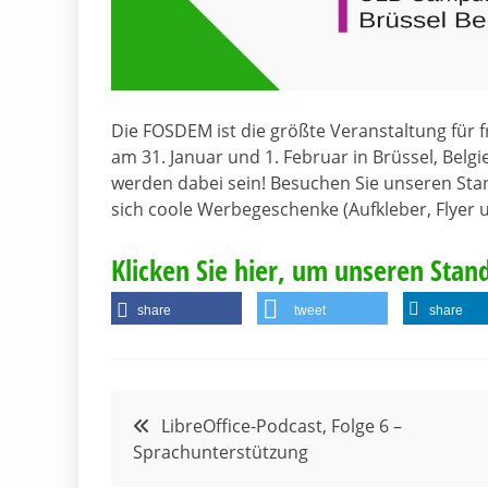
Die FOSDEM ist die größte Veranstaltung für f
am 31. Januar und 1. Februar in Brüssel, Belgi
werden dabei sein! Besuchen Sie unseren Sta
sich coole Werbegeschenke (Aufkleber, Flyer 
Klicken Sie hier, um unseren Stan
share
tweet
share
Beitragsnavigation
LibreOffice-Podcast, Folge 6 –
Sprachunterstützung