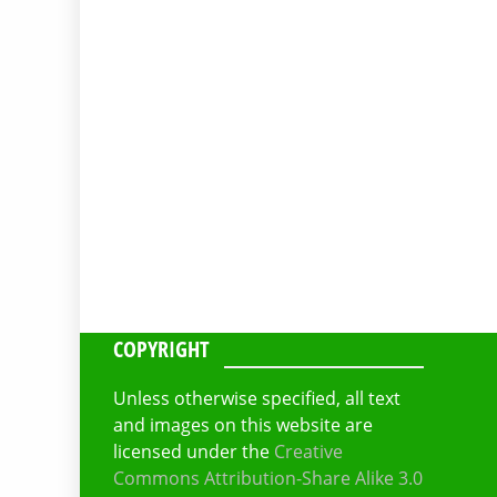
COPYRIGHT
Unless otherwise specified, all text
and images on this website are
licensed under the
Creative
Commons Attribution-Share Alike 3.0