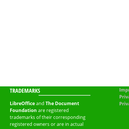
TRADEMARKS
Impr
Priv
LibreOffice
and
The Document
Priv
Foundation
are registered
trademarks of their corresponding
registered owners or are in actual