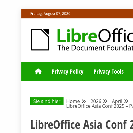
Skip
Freitag, August 07, 2026
to
content
ALLES RUND UM LIBREOFFICE UND TDF
DEUTSCHER C
Privacy Policy
Privacy Tools
Sie sind hier
Home
2026
April
LibreOffice Asia Conf 2025 – 
LibreOffice Asia Conf