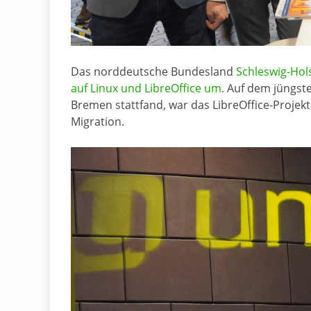
Das norddeutsche Bundesland
Schleswig-Hols
auf Linux und LibreOffice um
. Auf dem jüngst
Bremen stattfand, war das LibreOffice-Projekt
Migration.