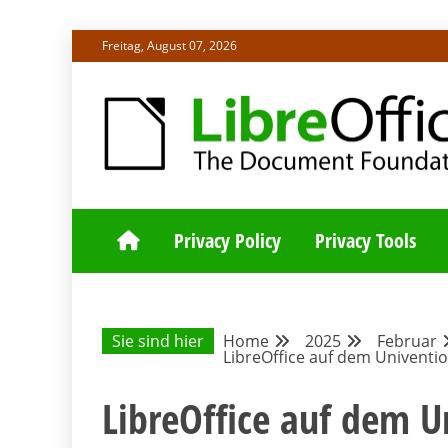
Skip
Freitag, August 07, 2026
to
content
ALLES RUND UM LIBREOFFICE UND TDF
DEUTSCHER C
Privacy Policy
Privacy Tools
Sie sind hier
Home
2025
Februar
LibreOffice auf dem Univent
LibreOffice auf dem 