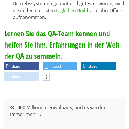
Betriebssystemen gebaut und getestet wurde, wird
sie in den nächsten
täglichen Build
von LibreOffice
aufgenommen.
L
ernen Sie das QA-Team kennen und
helfen Sie ihm, Erfahrungen in der Welt
der QA zu sammeln.
share
tweet
share
share
Beitragsnavigation
400 Millionen Downloads, und es werden
immer mehr…