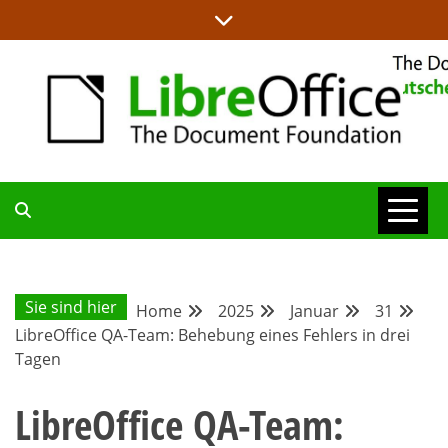
Skip
to
content
ALLES RUND UM LIBREOFFICE UND TDF
DEUTSCHER
COMMUNITY-
Sie sind hier
Home
2025
Januar
31
LibreOffice QA-Team: Behebung eines Fehlers in drei
BLOG
Tagen
LibreOffice QA-Team: