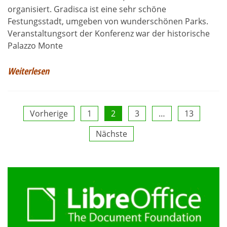
organisiert. Gradisca ist eine sehr schöne
Festungsstadt, umgeben von wunderschönen Parks.
Veranstaltungsort der Konferenz war der historische
Palazzo Monte
Weiterlesen
Seitennummerierung
Vorherige
1
2
3
…
13
Nächste
der
Beiträge