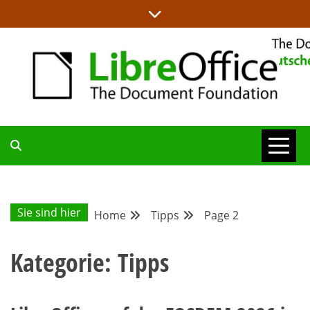
Skip
to
content
ALLES RUND UM LIBREOFFICE UND TDF
DEUTSCHER
COMMUNITY-
Sie sind hier
Home
Tipps
Page 2
BLOG
Kategorie:
Tipps