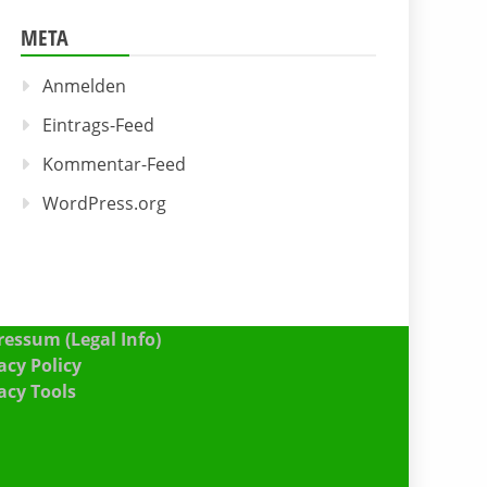
META
Anmelden
Eintrags-Feed
Kommentar-Feed
WordPress.org
essum (Legal Info)
acy Policy
acy Tools