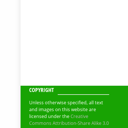
COPYRIGHT
Unless otherwise specified, all text
and images on this website are
licensed under the
Creative
Commons Attribution-Share Alike 3.0