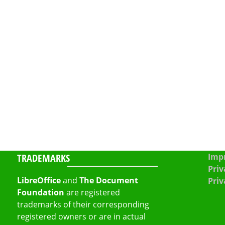
TRADEMARKS
Impr
Priv
LibreOffice
and
The Document
Priv
Foundation
are registered
trademarks of their corresponding
registered owners or are in actual