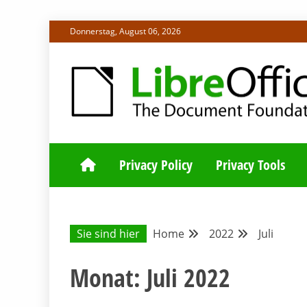
Skip
Donnerstag, August 06, 2026
to
content
ALLES RUND UM LIBREOFFICE UND TDF
DEUTSCHER C
Privacy Policy
Privacy Tools
Sie sind hier
Home
2022
Juli
Monat:
Juli 2022