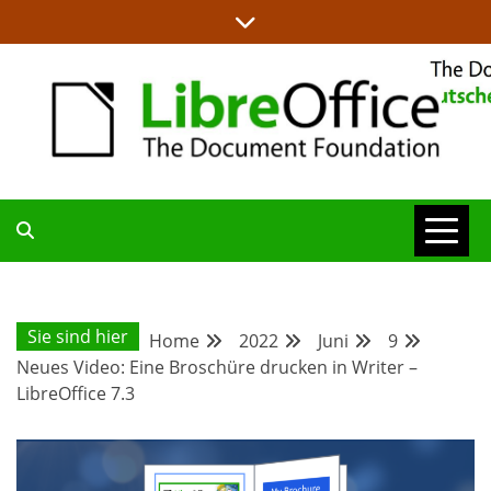
Skip
to
content
ALLES RUND UM LIBREOFFICE UND TDF
DEUTSCHER
COMMUNITY-
Sie sind hier
Home
2022
Juni
9
Neues Video: Eine Broschüre drucken in Writer –
BLOG
LibreOffice 7.3