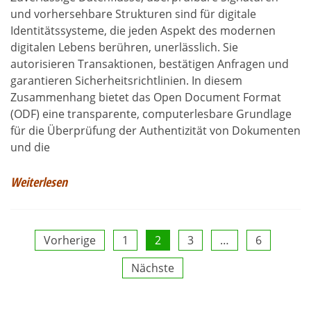
und vorhersehbare Strukturen sind für digitale
Identitätssysteme, die jeden Aspekt des modernen
digitalen Lebens berühren, unerlässlich. Sie
autorisieren Transaktionen, bestätigen Anfragen und
garantieren Sicherheitsrichtlinien. In diesem
Zusammenhang bietet das Open Document Format
(ODF) eine transparente, computerlesbare Grundlage
für die Überprüfung der Authentizität von Dokumenten
und die
Weiterlesen
Seitennummerierung
Vorherige
1
2
3
…
6
Nächste
der