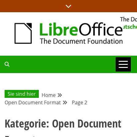
Skip
to
content
ALLES RUND UM LIBREOFFICE UND TDF
DEUTSCHER
COMMUNITY-
Sie sind hier
Home
Open Document Format
Page 2
BLOG
Kategorie:
Open Document