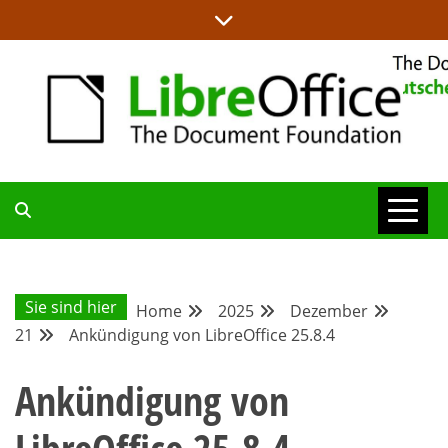
Skip
to
content
ALLES RUND UM LIBREOFFICE UND TDF
DEUTSCHER
COMMUNITY-
Sie sind hier
Home
2025
Dezember
21
Ankündigung von LibreOffice 25.8.4
BLOG
Ankündigung von