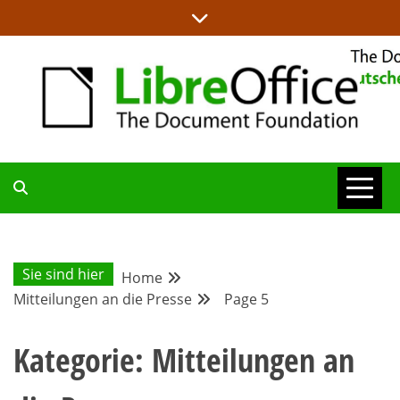
Skip
to
content
ALLES RUND UM LIBREOFFICE UND TDF
DEUTSCHER
COMMUNITY-
Sie sind hier
Home
Mitteilungen an die Presse
Page 5
BLOG
Kategorie:
Mitteilungen an