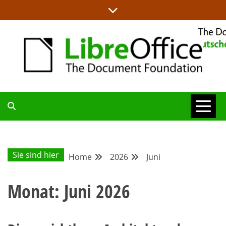
Skip
to
content
ALLES RUND UM LIBREOFFICE UND TDF
DEUTSCHER
COMMUNITY-
Sie sind hier
Home
2026
Juni
BLOG
Monat:
Juni 2026