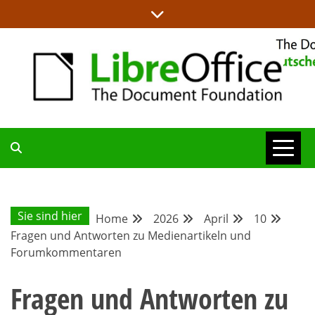
Skip
to
content
ALLES RUND UM LIBREOFFICE UND TDF
DEUTSCHER
COMMUNITY-
Sie sind hier
Home
2026
April
10
Fragen und Antworten zu Medienartikeln und
BLOG
Forumkommentaren
Fragen und Antworten zu