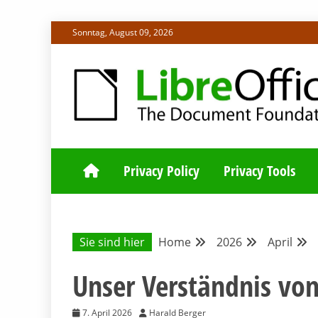
Skip
Sonntag, August 09, 2026
to
content
ALLES RUND UM LIBREOFFICE UND TDF
DEUTSCHER C
Privacy Policy
Privacy Tools
Sie sind hier
Home
2026
April
Unser Verständnis von
7. April 2026
Harald Berger