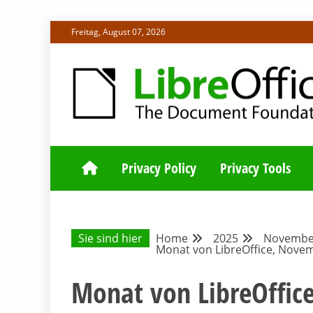
Skip
Freitag, August 07, 2026
to
content
ALLES RUND UM LIBREOFFICE UND TDF
DEUTSCHER C
Privacy Policy
Privacy Tools
Sie sind hier
Home
2025
Novembe
Monat von LibreOffice, Novem
Monat von LibreOffic