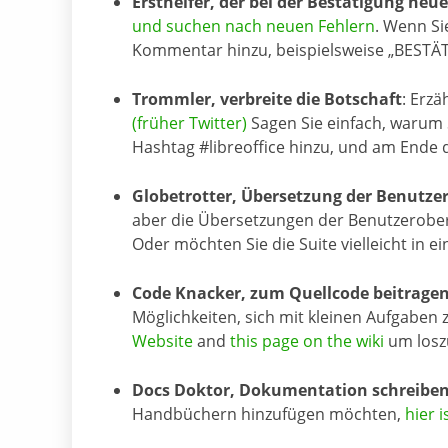
Ersthelfer, der bei der Bestätigung neue
und suchen nach neuen Fehlern
. Wenn Si
Kommentar hinzu, beispielsweise „BESTÄTI
Trommler, verbreite die Botschaft
: Erzä
(früher Twitter)
Sagen Sie einfach, warum S
Hashtag #libreoffice hinzu, und am Ende 
Globetrotter, Übersetzung der Benutze
aber die Übersetzungen der Benutzerobe
Oder möchten Sie die Suite vielleicht in 
Code Knacker, zum Quellcode beitrage
Möglichkeiten, sich mit kleinen Aufgaben 
Website
and
this page on the wiki
um losz
Docs Doktor, Dokumentation schreibe
Handbüchern hinzufügen möchten,
hier 