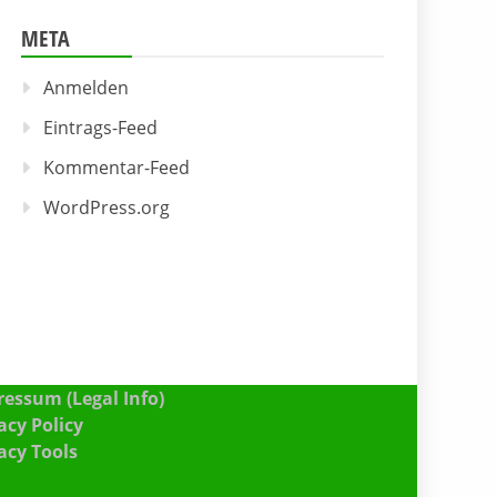
META
Anmelden
Eintrags-Feed
Kommentar-Feed
WordPress.org
essum (Legal Info)
acy Policy
acy Tools