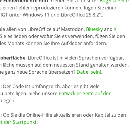
r Fehlerberichte hilft
: Gehen Sie zu unserer
Bugzilla-Seite
e einen Fehler reproduzieren können, fügen Sie einen
GT unter Windows 11 und LibreOffice 25.8.2”..
hle allen von LibreOffice auf Mastodon,
Bluesky
and
X
ie es lieben oder wofür Sie es verwenden, fügen Sie den
des Monats können Sie Ihre Aufkleber anfordern.
roberfläche
: LibreOffice ist in vielen Sprachen verfügbar,
rfläche müssen auf dem neuesten Stand gehalten werden.
eine ganz neue Sprache übersetzen?
Dabei sein!.
n
: Der Code ist umfangreich, aber es gibt viele
zu beteiligen. Siehe unsere
Entwickler-Seite auf der
ulegen.
n
: Ob Sie die Online-Hilfe aktualisieren oder Kapitel zu den
ist der Startpunkt
.