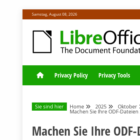
Skip
Samstag, August 08, 2026
to
content
ALLES RUND UM LIBREOFFICE UND TDF
DEUTSCHER C
Privacy Policy
Privacy Tools
Sie sind hier
Home
2025
Oktober
Machen Sie Ihre ODF-Dateien z
Machen Sie Ihre ODF-D