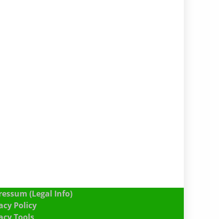
essum (Legal Info)
acy Policy
acy Tools