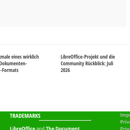
male eines wirklich
LibreOffice-Projekt und die
 Dokumenten-
Community Rückblick: Juli
d-Formats
2026
TRADEMARKS
Impr
Priv
LibreOffice
and
The Document
Priv