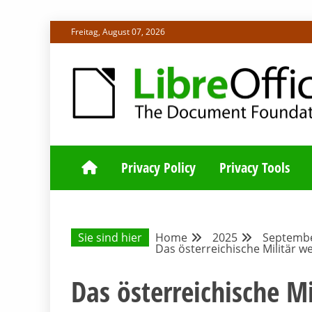
Skip
Freitag, August 07, 2026
to
content
ALLES RUND UM LIBREOFFICE UND TDF
DEUTSCHER C
Privacy Policy
Privacy Tools
Sie sind hier
Home
2025
Septemb
Das österreichische Militär we
Das österreichische M