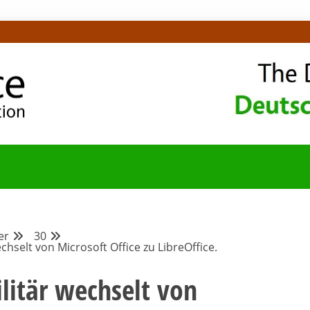
OMMUNITY-BLOG
er
30
chselt von Microsoft Office zu LibreOffice.
ilitär wechselt von