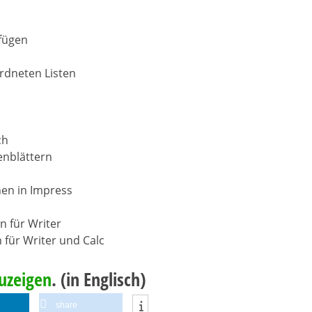
fügen
rdneten Listen
ch
enblättern
hen in Impress
n für Writer
 für Writer und Calc
zuzeigen
. (in Englisch)
share