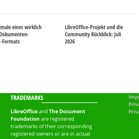
male eines wirklich
LibreOffice-Projekt und die
 Dokumenten-
Community Rückblick: Juli
d-Formats
2026
TRADEMARKS
Impr
Priv
LibreOffice
and
The Document
Priv
Foundation
are registered
trademarks of their corresponding
registered owners or are in actual