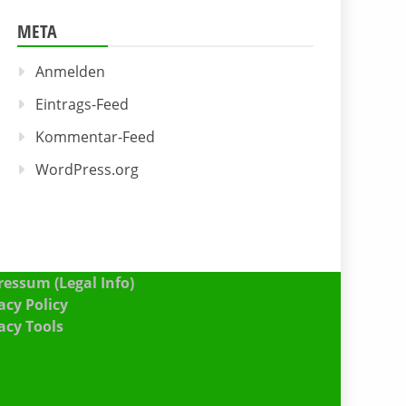
META
Anmelden
Eintrags-Feed
Kommentar-Feed
WordPress.org
essum (Legal Info)
acy Policy
acy Tools