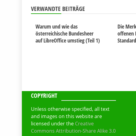
VERWANDTE BEITRÄGE
Warum und wie das
Die Merk
österreichische Bundesheer
offenen
auf LibreOffice umstieg (Teil 1)
Standar
COPYRIGHT
Unless otherwise specified, all text
and images on this website are
licensed under the
Creative
Commons Attribution-Share Alike 3.0