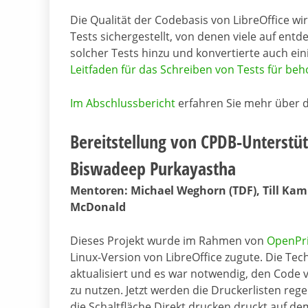
Die Qualität der Codebasis von LibreOffice 
Tests sichergestellt, von denen viele auf en
solcher Tests hinzu und konvertierte auch eini
Leitfaden für das Schreiben von Tests für be
Im Abschlussbericht
erfahren Sie mehr über d
Bereitstellung von CPDB-Unterstüt
Biswadeep Purkayastha
Mentoren: Michael Weghorn (TDF), Till Kamp
McDonald
Dieses Projekt wurde im Rahmen von
OpenPri
Linux-Version von LibreOffice zugute. Die T
aktualisiert und es war notwendig, den Code 
zu nutzen. Jetzt werden die Druckerlisten reg
die Schaltfläche Direkt drucken druckt auf d