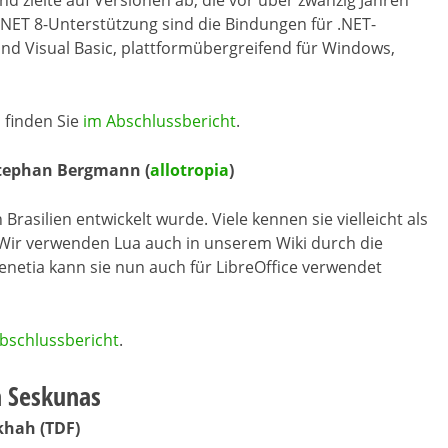
 zielte auf Versionen ab, die vor über zwanzig Jahren
.NET 8-Unterstützung sind die Bindungen für .NET-
nd Visual Basic, plattformübergreifend für Windows,
 finden Sie
im Abschlussbericht
.
Stephan Bergmann (
allotropia
)
 Brasilien entwickelt wurde. Viele kennen sie vielleicht als
. Wir verwenden Lua auch in unserem Wiki durch die
enetia kann sie nun auch für LibreOffice verwendet
bschlussbericht
.
m Seskunas
khah (TDF)