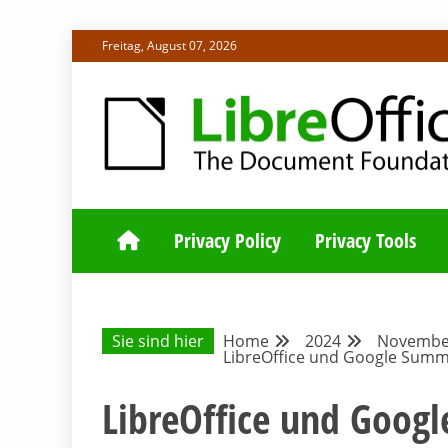
Skip
Freitag, August 07, 2026
to
content
ALLES RUND UM LIBREOFFICE UND TDF
DEUTSCHER C
Privacy Policy
Privacy Tools
Sie sind hier
Home
2024
Novembe
LibreOffice und Google Summe
LibreOffice und Goog