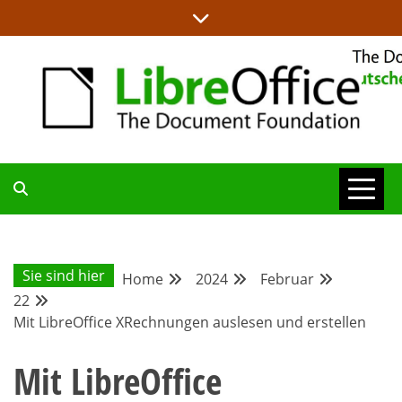
Skip
to
content
ALLES RUND UM LIBREOFFICE UND TDF
DEUTSCHER
COMMUNITY-
Sie sind hier
Home
2024
Februar
22
BLOG
Mit LibreOffice XRechnungen auslesen und erstellen
Mit LibreOffice