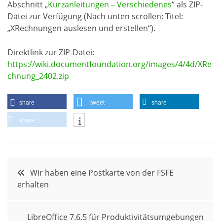
Abschnitt „
Kurzanleitungen – Verschiedenes
“ als ZIP-
Datei zur Verfügung (Nach unten scrollen; Titel:
„XRechnungen auslesen und erstellen“).
Direktlink zur ZIP-Datei:
https://wiki.documentfoundation.org/images/4/4d/XRe
chnung_2402.zip
share
tweet
share
share
Beitragsnavigation
Wir haben eine Postkarte von der FSFE
erhalten
LibreOffice 7.6.5 für Produktivitätsumgebungen