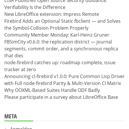
CISA Publishes Open Source Security Guidance:
Verifiability Is the Difference
New LibreOffice extension: Impress Remote
Firebird Adds an Optional Static fbclient — and Solves
the Symbol-Collision Problem Properly
Community Member Monday: Karl-Heinz Gruner
FBSimCity v0.6.0: the replication district — journal
segments, commit order, and a synchronous replica
that dies
node-firebird catches up: roadmap complete, issue
tracker at zero
Announcing cl-firebird v1.0.0: Pure Common Lisp Driver
with Full node-firebird Parity & Multi-Version CI Matrix
Why OOXML-Based Suites Handle ODF Badly
Please participate in a survey about LibreOffice Base
META