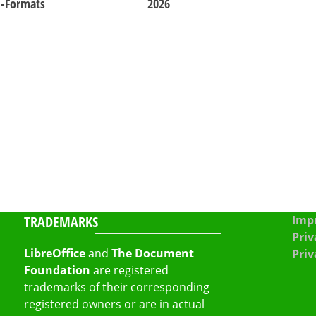
d-Formats
2026
TRADEMARKS
Impr
Priv
LibreOffice
and
The Document
Priv
Foundation
are registered
trademarks of their corresponding
registered owners or are in actual