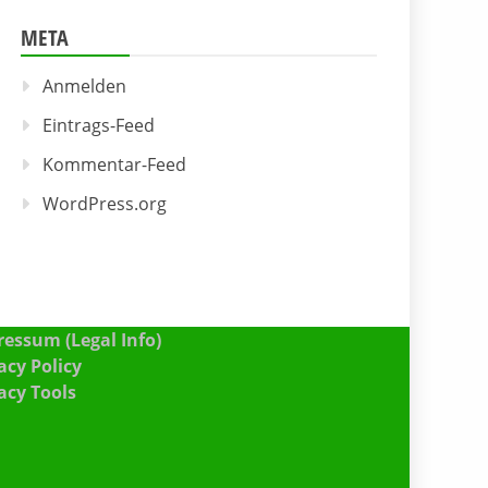
META
Anmelden
Eintrags-Feed
Kommentar-Feed
WordPress.org
essum (Legal Info)
acy Policy
acy Tools