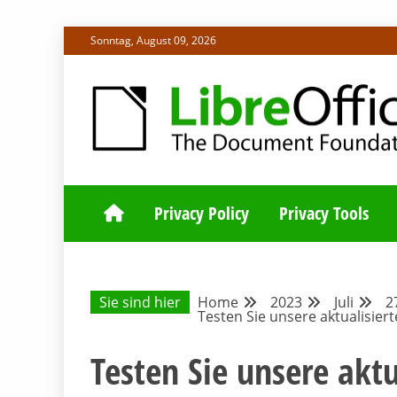
Skip
Sonntag, August 09, 2026
to
content
ALLES RUND UM LIBREOFFICE UND TDF
DEUTSCHER C
Privacy Policy
Privacy Tools
Sie sind hier
Home
2023
Juli
2
Testen Sie unsere aktualisier
Testen Sie unsere aktu