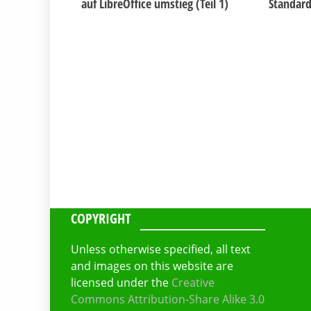
auf LibreOffice umstieg (Teil 1)
Standar
COPYRIGHT
Unless otherwise specified, all text
and images on this website are
licensed under the
Creative
Commons Attribution-Share Alike 3.0