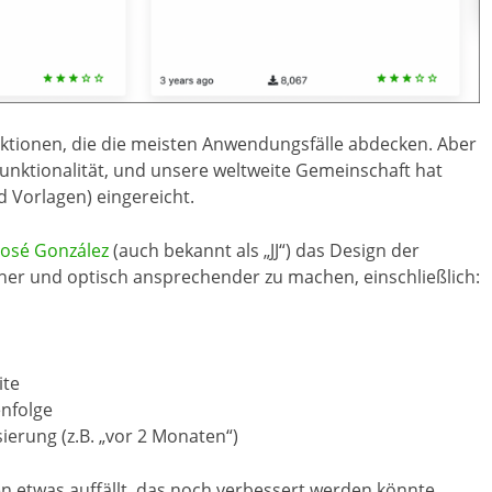
nktionen, die die meisten Anwendungsfälle abdecken. Aber
unktionalität, und unsere weltweite Gemeinschaft hat
 Vorlagen) eingereicht.
José González
(auch bekannt als „JJ“) das Design der
her und optisch ansprechender zu machen, einschließlich:
ite
enfolge
sierung (z.B. „vor 2 Monaten“)
 etwas auffällt, das noch verbessert werden könnte,