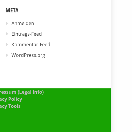
META
Anmelden
Eintrags-Feed
Kommentar-Feed
WordPress.org
essum (Legal Info)
acy Policy
acy Tools