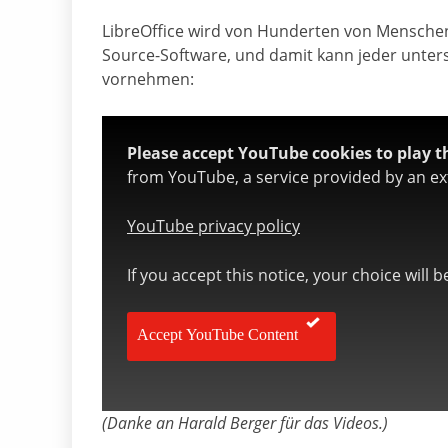
LibreOffice wird von Hunderten von Menschen 
Source-Software, und damit kann jeder unters
vornehmen:
Please accept YouTube cookies to play th
from YouTube, a service provided by an ext
YouTube privacy policy
If you accept this notice, your choice will 
Accept YouTube Content
(Danke an Harald Berger für das Videos.)