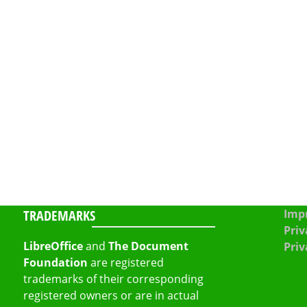
TRADEMARKS
Impr
Priv
LibreOffice
and
The Document
Priv
Foundation
are registered
trademarks of their corresponding
registered owners or are in actual