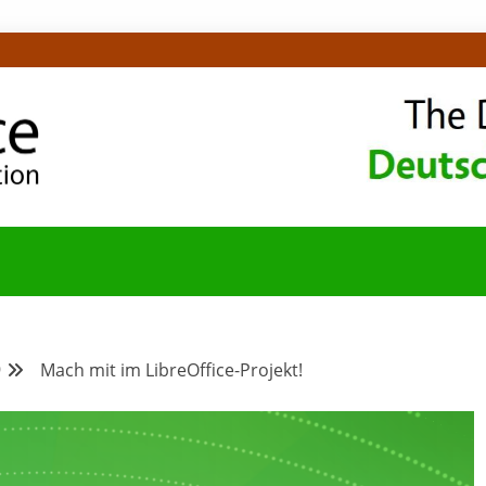
OMMUNITY-BLOG
9
Mach mit im LibreOffice-Projekt!