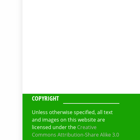
COPYRIGHT
Unless otherwise specified, all text
and images on this website are
licensed under the
Creative
Commons Attribution-Share Alike 3.0