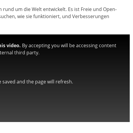
rund um die Welt entwickelt. Es ist Freie und Open-
uchen, wie sie funktioniert, und Verbesserungen
is video.
By accepting you will be accessing content
ernal third party.
be saved and the page will refresh.