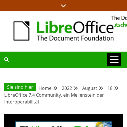
Skip
to
content
ALLES RUND UM LIBREOFFICE UND TDF
DEUTSCHER
COMMUNITY-
Sie sind hier
Home
2022
August
18
LibreOffice 7.4 Community, ein Meilenstein der
BLOG
Interoperabilität