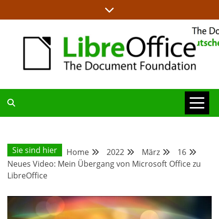
Skip
to
content
ALLES RUND UM LIBREOFFICE UND TDF
DEUTSCHER
COMMUNITY-
Sie sind hier
Home
2022
März
16
Neues Video: Mein Übergang von Microsoft Office zu
BLOG
LibreOffice