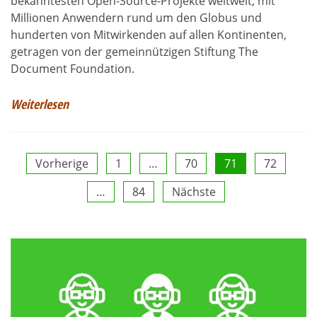
bekanntesten Open-Source-Projekte weltweit, mit
Millionen Anwendern rund um den Globus und
hunderten von Mitwirkenden auf allen Kontinenten,
getragen von der gemeinnützigen Stiftung The
Document Foundation.
Weiterlesen
Seitennummerierung
Vorherige
1
…
70
71
72
…
84
Nächste
der
Beiträge