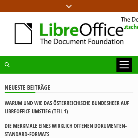
Skip
to
content
ALLES RUND UM LIBREOFFICE UND TDF
DEUTSCHER
COMMUNITY-
NEUESTE BEITRÄGE
WARUM UND WIE DAS ÖSTERREICHISCHE BUNDESHEER AUF
BLOG
LIBREOFFICE UMSTIEG (TEIL 1)
DIE MERKMALE EINES WIRKLICH OFFENEN DOKUMENTEN-
STANDARD-FORMATS