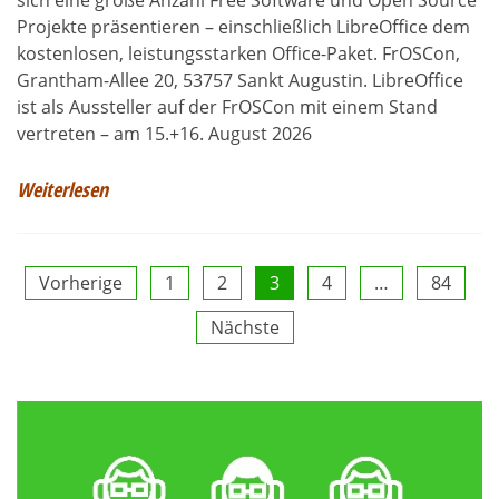
Projekte präsentieren – einschließlich LibreOffice dem
kostenlosen, leistungsstarken Office-Paket. FrOSCon,
Grantham-Allee 20, 53757 Sankt Augustin. LibreOffice
ist als Aussteller auf der FrOSCon mit einem Stand
vertreten – am 15.+16. August 2026
Weiterlesen
Seitennummerierung
Vorherige
1
2
3
4
…
84
Nächste
der
Beiträge