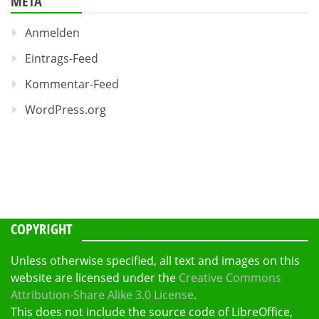
META
Anmelden
Eintrags-Feed
Kommentar-Feed
WordPress.org
COPYRIGHT
Unless otherwise specified, all text and images on this
website are licensed under the
Creative Commons
Attribution-Share Alike 3.0 License
.
This does not include the source code of LibreOffice,