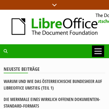
Skip
to
content
ALLES RUND UM LIBREOFFICE UND TDF
DEUTSCHER
COMMUNITY-
NEUESTE BEITRÄGE
WARUM UND WIE DAS ÖSTERREICHISCHE BUNDESHEER AUF
BLOG
LIBREOFFICE UMSTIEG (TEIL 1)
DIE MERKMALE EINES WIRKLICH OFFENEN DOKUMENTEN-
STANDARD-FORMATS