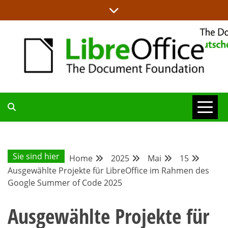
Skip
to
content
ALLES RUND UM LIBREOFFICE UND TDF
DEUTSCHER
COMMUNITY-
Sie sind hier
Home
2025
Mai
15
Ausgewählte Projekte für LibreOffice im Rahmen des
BLOG
Google Summer of Code 2025
Ausgewählte Projekte für