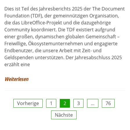
Dies ist Teil des Jahresberichts 2025 der The Document
Foundation (TDF), der gemeinnützigen Organisation,
die das LibreOffice-Projekt und die dazugehörige
Community koordiniert. Die TDF existiert aufgrund
einer großen, dynamischen globalen Gemeinschaft –
Freiwillige, Ökosystemunternehmen und engagierte
Endbenutzer, die unsere Arbeit mit Zeit- und
Geldspenden unterstützen. Der Jahresabschluss 2025
erzählt eine
Weiterlesen
Seitennummerierung
Vorherige
1
2
3
…
76
Nächste
der