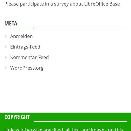
Please participate in a survey about LibreOffice Base
META
Anmelden
Eintrags-Feed
Kommentar-Feed
WordPress.org
COPYRIGHT
Unless otherwise specified, all text and images on this