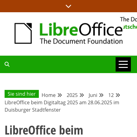
Skip
to
content
ALLES RUND UM LIBREOFFICE UND TDF
DEUTSCHER
COMMUNITY-
Sie sind hier
Home
2025
Juni
12
LibreOffice beim Digitaltag 2025 am 28.06.2025 im
BLOG
Duisburger Stadtfenster
LibreOffice beim