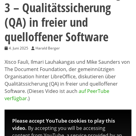
3 – Qualitätssicherung
(QA) in freier und
quelloffener Software
4. Juni 2025
Harald Berger
Xisco Fauli, Ilmari Lauhakangas und Mike Saunders von
The Document Foundation, der gemeinnützigen
Organisation hinter LibreOffice, diskutieren über
Qualitätssicherung (QA) in freier und quelloffener
Software. (Dieses Video ist auch
auf PeerTube
verfügbar
.)
Please accept YouTube cookies to play this
video.
By accepting you will be accessing
content from YouTube, a service provided by an