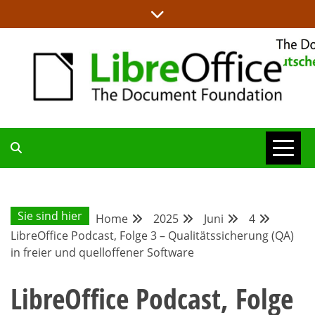
Skip
to
content
ALLES RUND UM LIBREOFFICE UND TDF
DEUTSCHER
COMMUNITY-
Sie sind hier
Home
2025
Juni
4
LibreOffice Podcast, Folge 3 – Qualitätssicherung (QA)
BLOG
in freier und quelloffener Software
LibreOffice Podcast, Folge