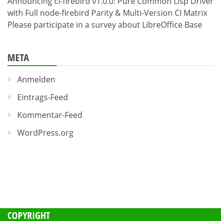
Announcing cl-firebird v1.0.0: Pure Common Lisp Driver
with Full node-firebird Parity & Multi-Version CI Matrix
Please participate in a survey about LibreOffice Base
META
Anmelden
Eintrags-Feed
Kommentar-Feed
WordPress.org
COPYRIGHT