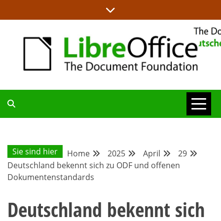
Skip
to
content
ALLES RUND UM LIBREOFFICE UND TDF
DEUTSCHER
COMMUNITY-
Sie sind hier
Home
2025
April
29
Deutschland bekennt sich zu ODF und offenen
BLOG
Dokumentenstandards
Deutschland bekennt sich