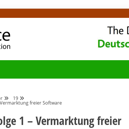
OMMUNITY-BLOG
r
19
– Vermarktung freier Software
olge 1 – Vermarktung freier