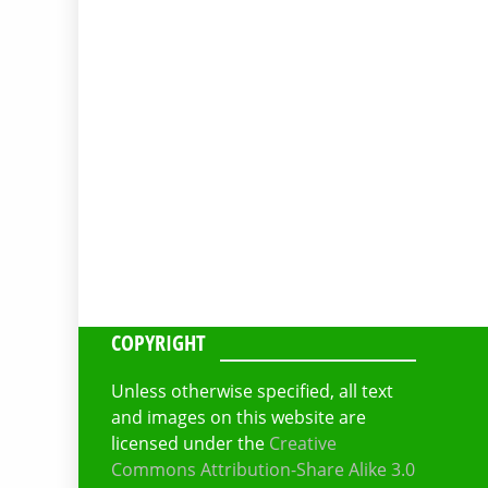
COPYRIGHT
Unless otherwise specified, all text
and images on this website are
licensed under the
Creative
Commons Attribution-Share Alike 3.0