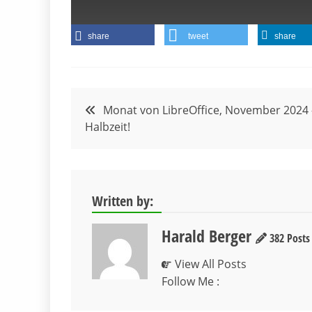
share
tweet
share
Beitragsnavigation
Monat von LibreOffice, November 2024 
Halbzeit!
Written by:
Harald Berger
382 Posts
View All Posts
Follow Me :