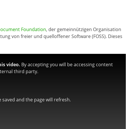
Document Foundation
, der gemeinnützigen Organisation
tung von freier und quelloffener Software (FOSS). Dieses
is video.
By accepting you will be accessing content
ernal third party.
be saved and the page will refresh.