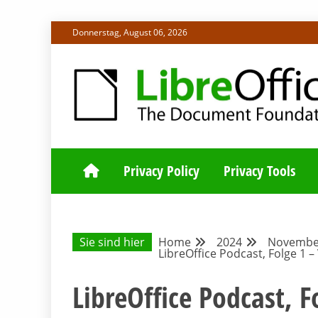
Skip
Donnerstag, August 06, 2026
to
content
ALLES RUND UM LIBREOFFICE UND TDF
DEUTSCHER C
Privacy Policy
Privacy Tools
Sie sind hier
Home
2024
Novembe
LibreOffice Podcast, Folge 1 
LibreOffice Podcast, F