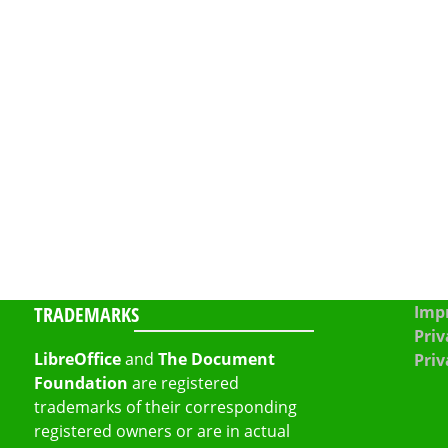
TRADEMARKS
Impr
Priv
LibreOffice
and
The Document
Priv
Foundation
are registered
trademarks of their corresponding
registered owners or are in actual