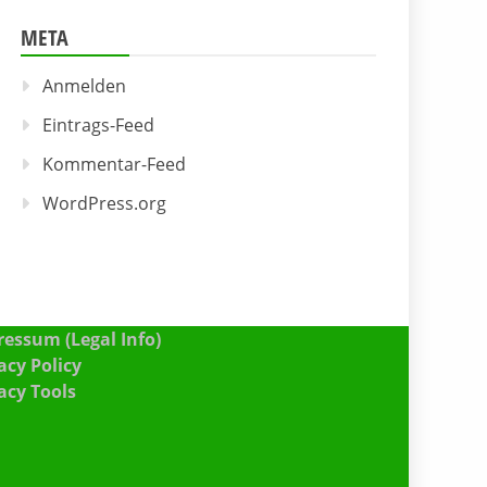
META
Anmelden
Eintrags-Feed
Kommentar-Feed
WordPress.org
essum (Legal Info)
acy Policy
acy Tools