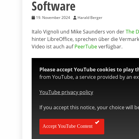
Software
19. November 2024
Harald Berger
Italo Vignoli und Mike Saunders von der
The 
hinter LibreOffice, sprechen über die Vermark
Video ist auch auf
PeerTube
verfügbar.
Please accept YouTube cookies to play th
from YouTube, a service provided by an ext
YouTube privacy policy
If you accept this notice, your choice will 
Accept YouTube Content