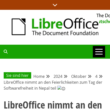
Skip
to
content
ALLES RUND UM LIBREOFFICE UND TDF
DEUTSCHER
COMMUNITY-
Sie sind hier
Home
2024
Oktober
4
LibreOffice nimmt an den Feierlichkeiten zum Tag der
BLOG
Softwarefreiheit in Nepal teil
LibreOffice nimmt an den