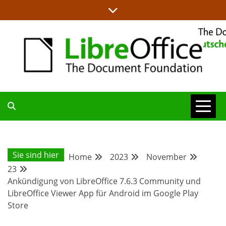
Skip
to
content
ALLES RUND UM LIBREOFFICE UND TDF
DEUTSCHER
COMMUNITY-
Sie sind hier
Home
2023
November
23
BLOG
Ankündigung von LibreOffice 7.6.3 Community und
LibreOffice Viewer App für Android im Google Play
Store