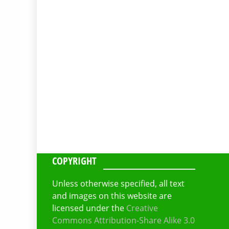
COPYRIGHT
Unless otherwise specified, all text
and images on this website are
licensed under the
Creative
Commons Attribution-Share Alike 3.0