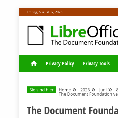
Skip
Freitag, August 07, 2026
to
content
ALLES RUND UM LIBREOFFICE UND TDF
DEUTSCHER C
Privacy Policy
Privacy Tools
Sie sind hier
Home
2023
Juni
The Document Foundation verö
The Document Foundat