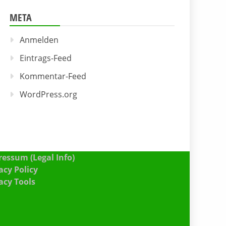
META
Anmelden
Eintrags-Feed
Kommentar-Feed
WordPress.org
essum (Legal Info)
acy Policy
acy Tools