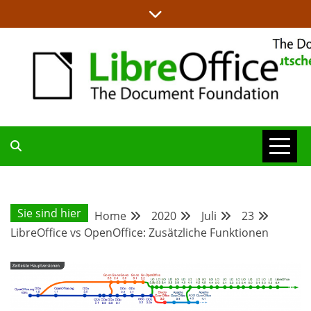
Skip
to
content
ALLES RUND UM LIBREOFFICE UND TDF
DEUTSCHER
COMMUNITY-
Sie sind hier
Home
2020
Juli
23
LibreOffice vs OpenOffice: Zusätzliche Funktionen
BLOG