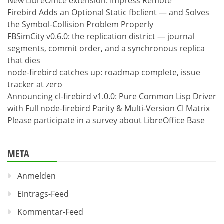
New LibreOffice extension: Impress Remote
Firebird Adds an Optional Static fbclient — and Solves
the Symbol-Collision Problem Properly
FBSimCity v0.6.0: the replication district — journal
segments, commit order, and a synchronous replica
that dies
node-firebird catches up: roadmap complete, issue
tracker at zero
Announcing cl-firebird v1.0.0: Pure Common Lisp Driver
with Full node-firebird Parity & Multi-Version CI Matrix
Please participate in a survey about LibreOffice Base
META
Anmelden
Eintrags-Feed
Kommentar-Feed