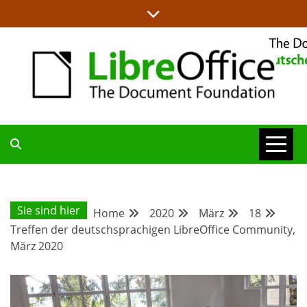
Skip
to
content
ALLES RUND UM LIBREOFFICE UND TDF
DEUTSCHER
COMMUNITY-
Sie sind hier
Home
2020
März
18
Treffen der deutschsprachigen LibreOffice Community,
BLOG
März 2020