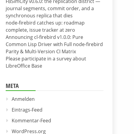
FBSimCity v0.6.0: the replication district —
journal segments, commit order, and a
synchronous replica that dies
node-firebird catches up: roadmap
complete, issue tracker at zero
Announcing cl-firebird v1.0.0: Pure
Common Lisp Driver with Full node-firebird
Parity & Multi-Version CI Matrix
Please participate in a survey about
LibreOffice Base
META
Anmelden
Eintrags-Feed
Kommentar-Feed
WordPress.org