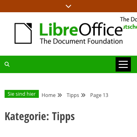
Skip
to
content
ALLES RUND UM LIBREOFFICE UND TDF
DEUTSCHER
COMMUNITY-
Sie sind hier
Home
Tipps
Page 13
BLOG
Kategorie:
Tipps