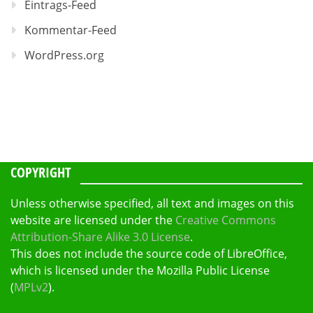
Eintrags-Feed
Kommentar-Feed
WordPress.org
COPYRIGHT
Unless otherwise specified, all text and images on this
website are licensed under the
Creative Commons
Attribution-Share Alike 3.0 License
.
This does not include the source code of LibreOffice,
which is licensed under the Mozilla Public License
(
MPLv2
).