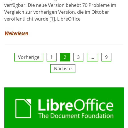
verfügbar. Die neue Version behebt 70 Probleme im
Vergleich zur vorherigen Version, die im Oktober
veröffentlicht wurde [1]. LibreOffice
Weiterlesen
Seitennummerierung
Vorherige
1
2
3
…
9
Nächste
der
Beiträge