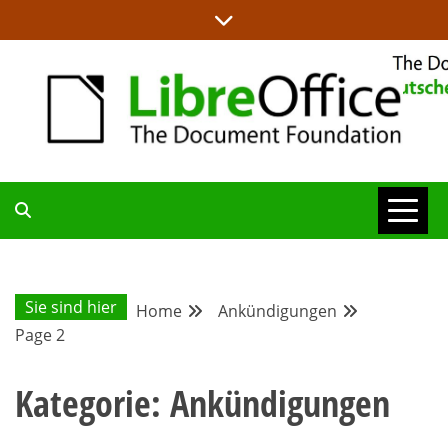
Skip
to
content
ALLES RUND UM LIBREOFFICE UND TDF
DEUTSCHER
COMMUNITY-
Sie sind hier
Home
Ankündigungen
Page 2
BLOG
Kategorie:
Ankündigungen