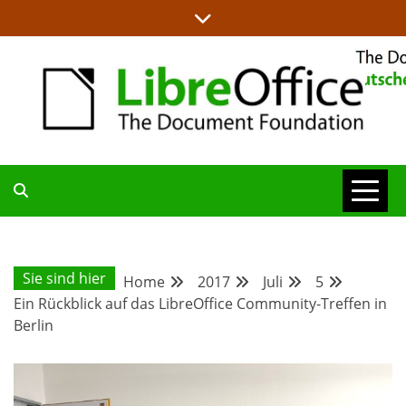
Skip
to
content
ALLES RUND UM LIBREOFFICE UND TDF
DEUTSCHER
COMMUNITY-
Sie sind hier
Home
2017
Juli
5
Ein Rückblick auf das LibreOffice Community-Treffen in
BLOG
Berlin