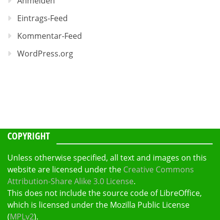
Anmelden
Eintrags-Feed
Kommentar-Feed
WordPress.org
COPYRIGHT
Unless otherwise specified, all text and images on this
website are licensed under the
Creative Commons
Attribution-Share Alike 3.0 License
.
This does not include the source code of LibreOffice,
which is licensed under the Mozilla Public License
(
MPLv2
).